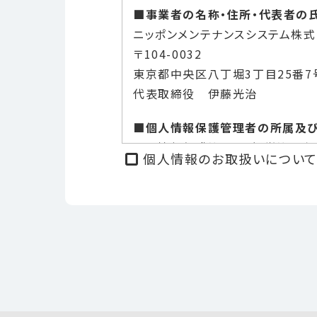
■事業者の名称・住所・代表者の
ニッポンメンテナンスシステム株
〒104-0032
東京都中央区八丁堀3丁目25番7号
代表取締役 伊藤光治
■個人情報保護管理者の所属及
個人情報保護管理者：経営管理本
個人情報のお取扱いについて
電話：03-3553-0080（受付時
■個人情報の利用目的
ご提供頂く個人情報は、以下のため
・お客様への商品の発送および代
・ご注文の内容や配送方法などの
・当社からの商品・サービスのご案
・当社のサービス改善のため