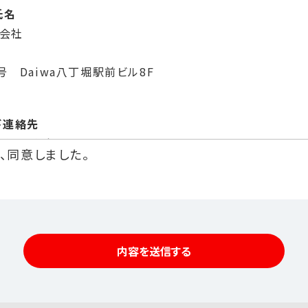
氏名
式会社
 Daiwa八丁堀駅前ビル8F
び連絡先
部 取締役
、同意しました。
間：9:30～17:00 但し、土日・祝祭日・年末年始休業日を除く）
に利用いたします。
金の請求のため
内容を送信する
ご連絡、確認のため
内のため