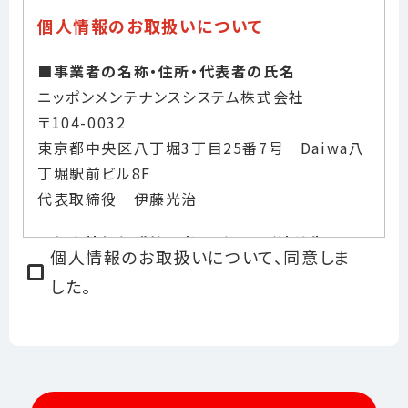
個人情報のお取扱いについて
■事業者の名称・住所・代表者の氏名
ニッポンメンテナンスシステム株式会社
〒104-0032
東京都中央区八丁堀3丁目25番7号 Daiwa八
丁堀駅前ビル8F
代表取締役 伊藤光治
■個人情報保護管理者の所属及び連絡先
個人情報のお取扱いについて、同意しま
個人情報保護管理者：経営管理本部 取締役
した。
電話：03-3553-0080（受付時間：9:30～
17:00 但し、土日・祝祭日・年末年始休業日を
除く）
■個人情報の利用目的