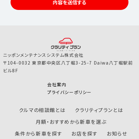
ご提供頂く個人情報は、以下のために利用いたし
内容を送信する
ます。
・お客様への商品の発送および代金の請求のた
め
・ご注文の内容や配送方法などのご連絡、確認の
ため
・当社からの商品・サービスのご案内のため
ニッポンメンテナンスシステム株式会社
・当社のサービス改善のため
〒104-0032 東京都中央区八丁堀3-25-7 Daiwa八丁堀駅前
ビル8F
・お問い合わせ内容の確認、お問い合わせへのご
回答、及び付属する業務ため
会社案内
プライバシーポリシー
■個人情報の第三者提供について
ご本人の同意がある場合または法令に基づく場
クルマの相談館とは
クラリティプランとは
合を除き、取得した個人情報を第三者に提供す
ることはありません。
月額・おすすめから新車を選ぶ
条件から新車を探す
お店を探す
お知らせ
■個人情報の取扱いの委託について